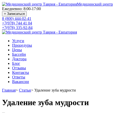
Медицинский центр
Ежедневно: 8:00-17:00
+ Записаться
8 (800) 444-02-41
+7(978) 744 41 04
+7(978) 335-92-84
Услуги
Процедуры
Цены
Бассейн
Доктора
Блог
Отзывы
Контакты
Ответы
Вакансии
Главная
>
Статьи
>
Удаление зуба мудрости
Удаление зуба мудрости