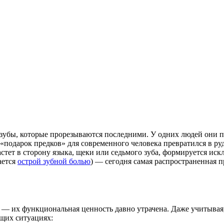
бы, которые прорезываются последними. У одних людей они появ
подарок предков» для современного человека превратился в руд
астет в сторону языка, щеки или седьмого зуба, формируется ис
ается
острой зубной болью
) — сегодня самая распространенная пр
 — их функциональная ценность давно утрачена. Даже учитывая,
ющих ситуациях: