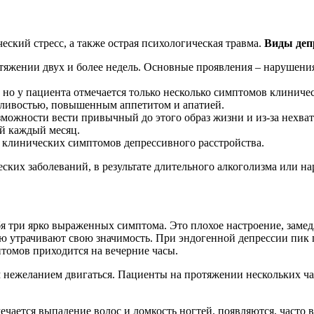
ский стресс, а также острая психологическая травма.
Виды деп
яжении двух и более недель. Основные проявления – нарушения 
 но у пациента отмечается только несколько симптомов клиниче
онливостью, повышенным аппетитом и апатией.
можности вести привычный до этого образ жизни и из-за нехват
ей каждый месяц.
 клинических симптомов депрессивного расстройства.
ских заболеваний, в результате длительного алкоголизма или н
бя три ярко выраженных симптома. Это плохое настроение, зам
ю утрачивают свою значимость. При эндогенной депрессии пик п
томов приходится на вечерние часы.
 нежеланием двигаться. Пациенты на протяжении нескольких час
мечается выпадение волос и ломкость ногтей, появляются, часто