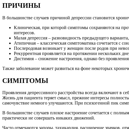
ПРИЧИНЫ
В большинстве случаев причиной депрессии становится хрониче
Клиническая, при которой симптомы сохраняются на прот
интересов.
Малая депрессия – разновидность предыдущего варианта,
Атипичная – классическая симптоматика сочетается с с
Послеродовая возникает у женщин после родов при невоз
Рекуррентная проявляется на протяжении нескольких дн
Дистимия – снижение настроения, однако без проявления
Также заболевание может развиться на фоне некоторых хрониче
СИМПТОМЫ
Проявления депрессивного расстройства всегда включают в се
Жизнь для пациента теряет смысл, прежние интересы полность
самочувствие немного улучшаются. При психогенной пик симп
В большинстве случаев плохое настроение сочетается с полным
практически не совершать никаких движений.
Часто отмечаются запоры, тахикардия, расширение зрачков, от